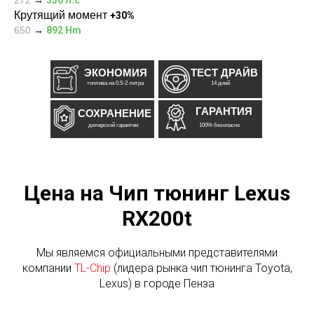
272
→
350 л.с
Крутящий момент
+30%
650
→
892 Hm
ЭКОНОМИЯ
ТЕСТ ДРАЙВ
топлива на 0.5-2 литра
14 дней
ГАРАНТИЯ
СОХРАНЕНИЕ
дилерской гарантии
100% безопасно
Цена на Чип тюнинг Lexus
RX200t
Мы являемся официальными представителями
компании
TL-Chip
(лидера рынка чип тюнинга Toyota,
Lexus) в городе Пенза